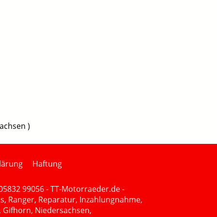
achsen )
lärung
Haftung
 05832 99056 - TT-Motorraeder.de -
s, Ranger, Reparatur, Inzahlungnahme,
, Gifhorn, Niedersachsen,