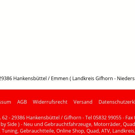
29386 Hankensbüttel / Emmen ( Landkreis Gifhorn - Nieders
ssum
AGB
Widerrufsrecht
Versand
Datenschutzerk
62 - 29386 Hankensbüttel / Gifhorn - Tel 05832 99055 - Fax
 by Side ) - Neu und Gebrauchtfahrzeuge, Motorräder, Quad
Tuning, Gebrauchtteile, Online Shop, Quad, ATV, Landkreis