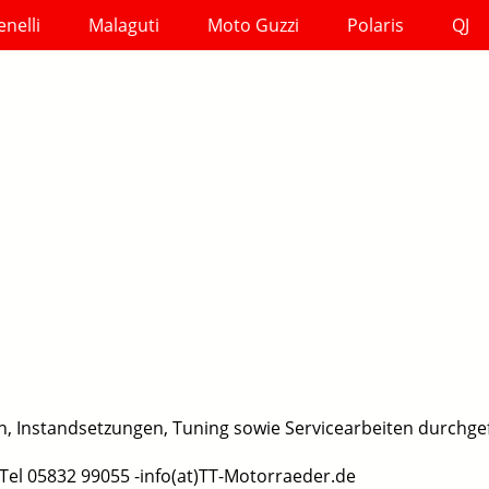
enelli
Malaguti
Moto Guzzi
Polaris
QJ
n, Instandsetzungen, Tuning sowie Servicearbeiten durchge
Tel 05832 99055 -info(at)TT-Motorraeder.de